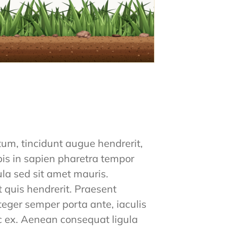
tum, tincidunt augue hendrerit,
rpis in sapien pharetra tempor
cula sed sit amet mauris.
at quis hendrerit. Praesent
teger semper porta ante, iaculis
ec ex. Aenean consequat ligula