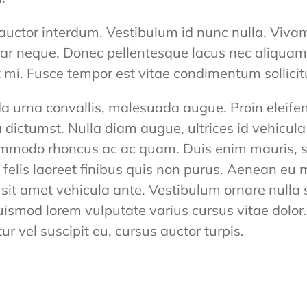
auctor interdum. Vestibulum id nunc nulla. Viva
nar neque. Donec pellentesque lacus nec aliquam
t mi. Fusce tempor est vitae condimentum sollicit
 urna convallis, malesuada augue. Proin eleifen
a dictumst. Nulla diam augue, ultrices id vehicul
ommodo rhoncus ac ac quam. Duis enim mauris, soll
s felis laoreet finibus quis non purus. Aenean eu 
 sit amet vehicula ante. Vestibulum ornare nulla 
ismod lorem vulputate varius cursus vitae dolor. F
itur vel suscipit eu, cursus auctor turpis.