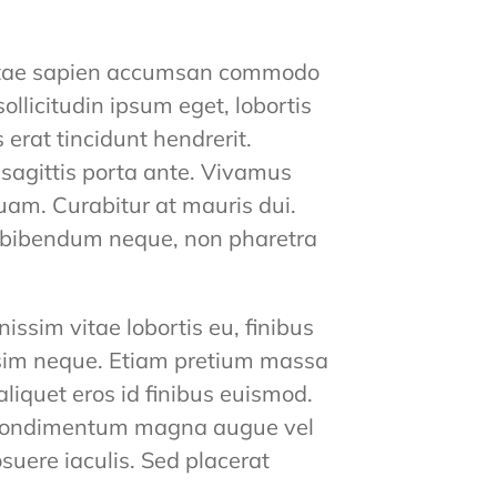
 vitae sapien accumsan commodo
sollicitudin ipsum eget, lobortis
 erat tincidunt hendrerit.
agittis porta ante. Vivamus
quam. Curabitur at mauris dui.
ae bibendum neque, non pharetra
ssim vitae lobortis eu, finibus
issim neque. Etiam pretium massa
aliquet eros id finibus euismod.
es condimentum magna augue vel
osuere iaculis. Sed placerat