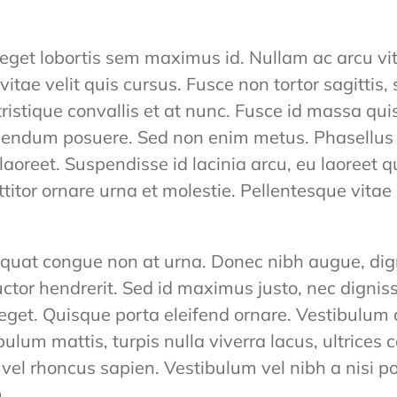
 eget lobortis sem maximus id. Nullam ac arcu
vitae velit quis cursus. Fusce non tortor sagittis, 
tristique convallis et at nunc. Fusce id massa quis
endum posuere. Sed non enim metus. Phasellus s
laoreet. Suspendisse id lacinia arcu, eu laoreet 
ttitor ornare urna et molestie. Pellentesque vit
quat congue non at urna. Donec nibh augue, digni
uctor hendrerit. Sed id maximus justo, nec dign
r eget. Quisque porta eleifend ornare. Vestibulum 
ulum mattis, turpis nulla viverra lacus, ultric
, vel rhoncus sapien. Vestibulum vel nibh a nisi p
.