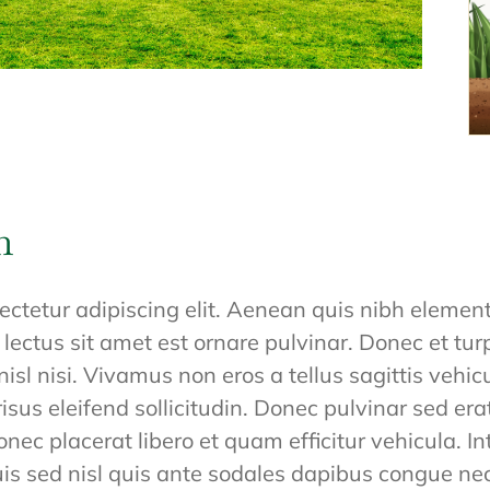
n
ectetur adipiscing elit. Aenean quis nibh elemen
 lectus sit amet est ornare pulvinar. Donec et tu
nisl nisi. Vivamus non eros a tellus sagittis vehi
 risus eleifend sollicitudin. Donec pulvinar sed er
ec placerat libero et quam efficitur vehicula. In
 Duis sed nisl quis ante sodales dapibus congue n